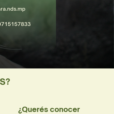
ara.nds.mp
30715157833
S? 
¿Querés conocer 