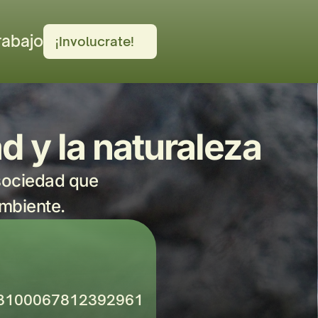
rabajo
¡Involucrate!
Donaciones
Contacto
d y la naturaleza
ociedad que 
ambiente.
3100067812392961