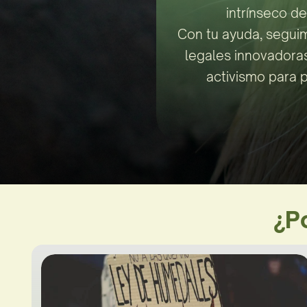
intrínseco d
Con tu ayuda, segui
legales innovadoras
activismo para p
¿P